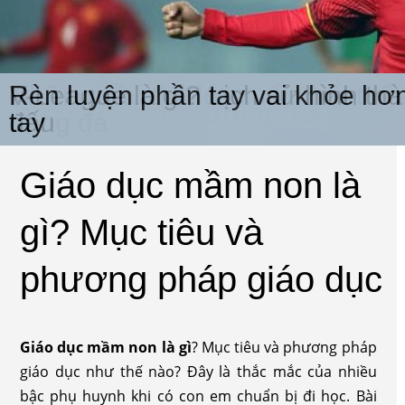
Những cầu thủ lớn tuổi nhất thế g
V-League là gì? Lịch sử hình thà
Rèn luyện phần tay vai khỏe hơn
Tiểu sử công phượng: Từ thất b
bóng đá
đấu
tay
Giáo dục mầm non là
gì? Mục tiêu và
phương pháp giáo dục
Giáo dục mầm non là gì
? Mục tiêu và phương pháp
giáo dục như thế nào? Đây là thắc mắc của nhiều
bậc phụ huynh khi có con em chuẩn bị đi học. Bài