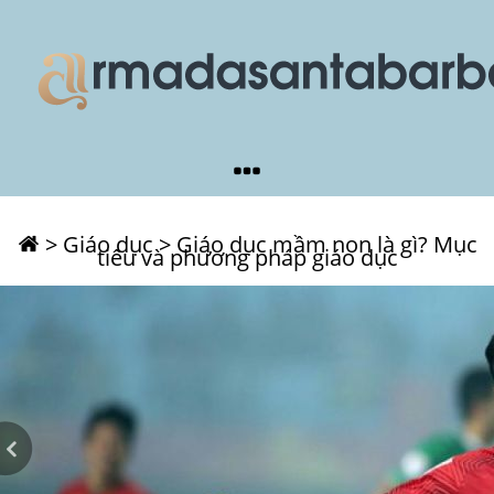
>
Giáo dục
>
Giáo dục mầm non là gì? Mục
tiêu và phương pháp giáo dục