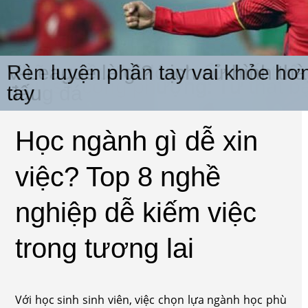
Những cầu thủ lớn tuổi nhất thế g
V-League là gì? Lịch sử hình thà
Rèn luyện phần tay vai khỏe hơn
Tiểu sử công phượng: Từ thất b
bóng đá
đấu
tay
Học ngành gì dễ xin
việc? Top 8 nghề
nghiệp dễ kiếm việc
trong tương lai
Với học sinh sinh viên, việc chọn lựa ngành học phù