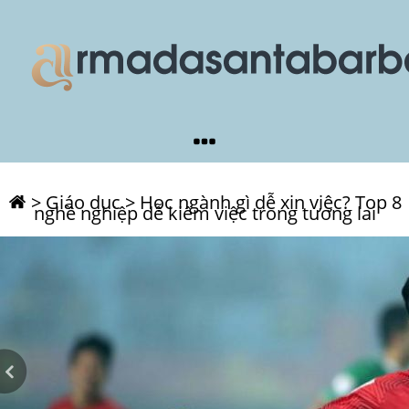
>
Giáo dục
>
Học ngành gì dễ xin việc? Top 8
nghề nghiệp dễ kiếm việc trong tương lai