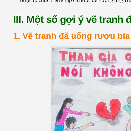
được tổ chức trên khắp cả nước để hưởng ứng Thá
III. Một số gợi ý vẽ tranh 
1. Vẽ tranh đã uống rượu bia