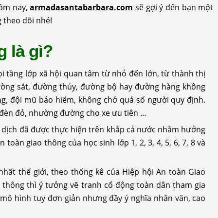
hôm nay,
armadasantabarbara.com
sẽ gợi ý đến bạn một
 theo dõi nhé!
g là gì?
i tầng lớp xã hội quan tâm từ nhỏ đến lớn, từ thành thị
đường sắt, đường thủy, đường bộ hay đường hàng không
ng, đội mũ bảo hiểm, không chở quá số người quy định.
 đèn đỏ, nhường đường cho xe ưu tiên …
n dịch đã được thực hiện trên khắp cả nước nhằm hưởng
oàn giao thông của học sinh lớp 1, 2, 3, 4, 5, 6, 7, 8 và
nhất thế giới, theo thống kê của Hiệp hội An toàn Giao
o thông thì ý tưởng vẽ tranh cổ động toàn dân tham gia
nh mô hình tuy đơn giản nhưng đầy ý nghĩa nhân văn, cao