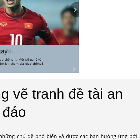
g
ử bóng đá
hi đấu
tay
ao thôngIII. Một số gợi ý vẽ
ao thôngIII. Một số gợi ý vẽ
ao thôngIII. Một số gợi ý vẽ
ao thôngIII. Một số gợi ý vẽ
cấm khi tham gia giao thông3.
cấm khi tham gia giao thông3.
cấm khi tham gia giao thông3.
cấm khi tham gia giao thông3.
g vẽ tranh đề tài an
 đáo
 những chủ đề phổ biến và được các bạn hưởng ứng bởi