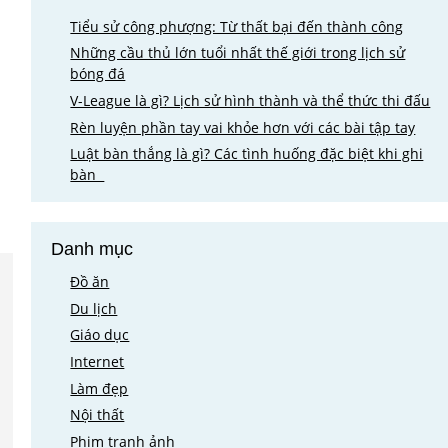
Tiểu sử công phượng: Từ thất bại đến thành công
Những cầu thủ lớn tuổi nhất thế giới trong lịch sử
bóng đá
V-League là gì? Lịch sử hình thành và thể thức thi đấu
Rèn luyện phần tay vai khỏe hơn với các bài tập tay
Luật bàn thắng là gì? Các tình huống đặc biệt khi ghi
bàn
Danh mục
Đồ ăn
Du lịch
Giáo dục
Internet
Làm đẹp
Nội thất
Phim tranh ảnh