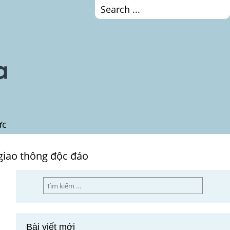
ức
 giao thông độc đáo
Tìm
kiếm
cho:
Bài viết mới