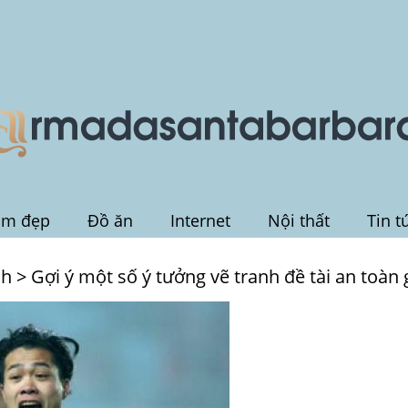
àm đẹp
Đồ ăn
Internet
Nội thất
Tin t
nh
>
Gợi ý một số ý tưởng vẽ tranh đề tài an toàn